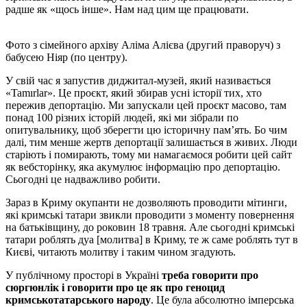
радше як «щось інше». Нам над цим ще працювати.
Фото з сімейного архіву Аліма Алієва (другий праворуч) з
бабусею Ніяр (по центру).
У свій час я запустив диджитал-музей, який називається
«Tamırlar». Це проєкт, який збирав усні історії тих, хто
пережив депортацію. Ми запускали цей проєкт масово, там
понад 100 різних історій людей, які ми зібрали по
опитувальнику, щоб зберегти цю історичну памʼять. Бо чим
далі, тим менше жертв депортації залишається в живих. Люди
старіють і помирають, тому ми намагаємося робити цей сайт
як вебсторінку, яка акумулює інформацію про депортацію.
Сьогодні це надважливо робити.
Зараз в Криму окупанти не дозволяють проводити мітинги,
які кримські татари звикли проводити з моменту повернення
на батьківщину, до роковин 18 травня. Але сьогодні кримські
татари роблять дуа [молитва] в Криму, те ж саме роблять тут в
Києві, читають молитву і таким чином згадують.
У публічному просторі в Україні
треба говорити про
сюргюнлік і говорити про це як про геноцид
кримськотатарського народу
. Це була абсолютно імперська