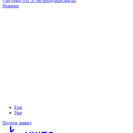
+38 (044) 531 37 68
info@usps.org.ua
Новини
Eng
Укр
Подати заявку