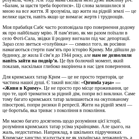
«Балам, за щастя треба боротися». Ці слова залишилися зі
мною на все життя. Я зрозуміла, що жити на рідній землі — це
велике щастя, навіть якщо це вимагає жертв і труднощів.
Моя прабабця Сабє часто розповідала про повернення додому
як про найбільшу мрію. Я пам’ятаю, як ми разом поїхали в
село Фоті-Сала, звідки її родину вигнали під час депортації.
Зараз село зветься «голубінка» — символ того, як росіяни
намагаються стерти пам’ять про історію Криму. Ми дійшли до
будинку, де жила її сім’я до 1944 року, але
нам не дозволили
навіть зайти на подвір’я.
Це був болючий момент, який
показав, наскільки глибоко вкорінена в нас ідея повернення.
Для кримських татар Крим — це не просто територія, це
частина нашої душі. Є такий вислів: «
Qırımda yaşa» —
«Живи в Криму»
. Це не просто про місце проживання, це
про те, щоб триматися за рідний дім, попри всі виклики. Саме
тому багато кримських татар залишаються на окупованому
півострові, попри ризики й репресії. Жити на рідній землі —
це боротьба, яка триває з покоління в покоління.
Ми маємо багато досягнень щодо розуміння цієї історії,
розуміння кримських татар усіма українцями. Але цього, на
жаль, недостатньо. Наприклад, в шкільних підручниках
Кримське ханство згадується не як українська державність, а