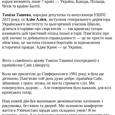
наразі визнають лише 7 країн — Україна, Канада, Польща,
Чехія та країни Балтії.
Таміла Ташева
, народна депутатка та випускниця УШПС
2021 року, та
Алім Алієв
, заступник генерального директора
Українського інституту та цьогорічний учасник Школи,
діляться історіями про сюргюнлік — так кримські татари
називають цей трагічний епізод їхньої історії. Пам’ятати про
цей злочин та добиватися справедливості — це не просто наш
обов’язок, це частина спільної боротьби за відновлення
історичної правди. Адже Крим — це Україна.
Фото з сімейного архіву Таміли Ташевої (посередині) з
прабабусею Сабє (ліворуч).
Коли ми прилетіли до Сімферополя в 1991 році, я була ще
дитиною. Пам’ятаю той день дуже добре: прабабця Сабє,
зійшовши з трапу літака, не могла стримати сліз. Ми
повернулись додому… Але повернення було важким, для всіх
кримських татар.
Наш новий дім був маленькою двокімнатною хатинкою з
ракушняка, без вікон та дверей. Ми залишили комфортне
життя в Узбекистані заради цих складних умов? Я не
розуміла, чому. Але тоді мама сказала мені дуже важливу річ: