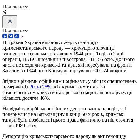
Поділитися:
Поділитися:
18 травня Україна вшановує жертв геноциду
кримськотатарського народу — кричущого злочину,
вчиненого радянською владою у 1944 році. Тоді, за 2 дні
операції, НКВС виселили з півострова 183 155 осіб. До цього
числа не входили кримські татари, які перебували на фронті.
Загалом за 1944 рік з Криму депортували 200 174 людини.
Згідно з різними офіційними оцінками, у місцях спецпоселень
померли від
20 до 25%
всіх кримських татар. За
самопереписом кримськотатарського національного руху, ця
кількість досягла 46%.
На відміну від більшості інших депортованих народів, які
повернулися на Батьківщину в кінці 50-х років, кримські
татари були позбавлені цього права фактично на пів століття
— до 1989 року.
Депортацію кримськотатарського народу як акт геноциду