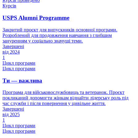
Курсів проведено
Курсів
USPS Alumni Programme
Закритий проєкт для випускників основної програми.
Розроблений для продовження навчання з глибшим
зануренням у соціально значущі теми.
Завершені
від 2024
1
Цикл програми
Цикл програми
Ти — важлива
Програма для військовослужбовиць та ветеранок. Проєкт
покликаний допомогти жінкам віднайти лідерську роль під
час служби і після повернення у цивільне життя.
Завершені
від 2025
1
Цикл програми
Цикл програми