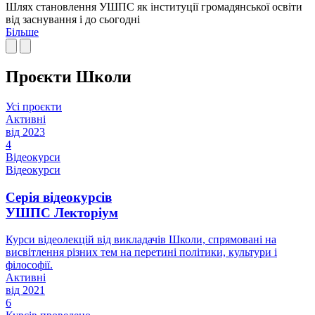
Шлях становлення УШПС як інституції громадянської освіти
від заснування і до сьогодні
Більше
Проєкти Школи
Усi проєкти
Активні
від 2023
4
Відеокурси
Відеокурси
Серія відеокурсів
УШПС Лекторіум
Курси відеолекцій від викладачів Школи, спрямовані на
висвітлення різних тем на перетині політики, культури і
філософії.
Активні
від 2021
6