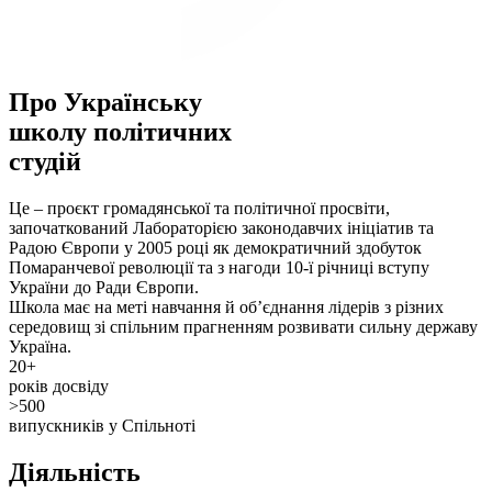
Про Українську
школу політичних
студій
Це – проєкт громадянської та політичної просвіти,
започаткований Лабораторією законодавчих ініціатив та
Радою Європи у 2005 році як демократичний здобуток
Помаранчевої революції та з нагоди 10-ї річниці вступу
України до Ради Європи.
Школа має на меті навчання й об’єднання лідерів з різних
середовищ зі спільним прагненням розвивати сильну державу
Україна.
20+
рокiв досвiду
>500
випускників у Спільноті
Діяльність