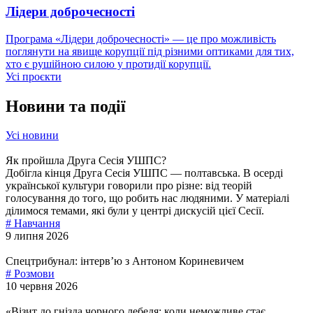
Лідери доброчесності
Програма «Лідери доброчесності» — це про можливість
поглянути на явище корупції під різними оптиками для тих,
хто є рушійною силою у протидії корупції.
Усi проєкти
Новини та події
Усi новини
Як пройшла Друга Сесія УШПС?
Добігла кінця Друга Сесія УШПС — полтавська. В осерді
української культури говорили про різне: від теорій
голосування до того, що робить нас людяними. У матеріалі
ділимося темами, які були у центрі дискусій цієї Сесії.
# Навчання
9 липня 2026
Спецтрибунал: інтервʼю з Антоном Кориневичем
# Розмови
10 червня 2026
«Візит до гнізда чорного лебедя: коли неможливе стає