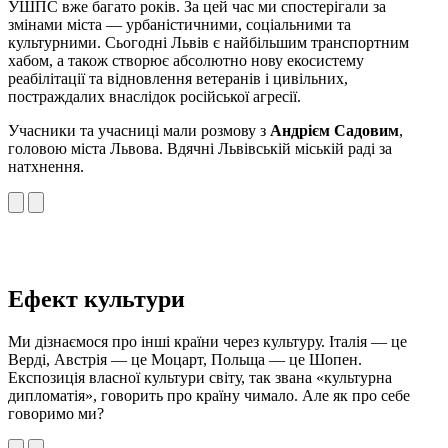
УШПС вже багато років. За цей час ми спостерігали за
змінами міста — урбаністичними, соціальними та
культурними. Сьогодні Львів є найбільшим транспортним
хабом, а також створює абсолютно нову екосистему
реабілітації та відновлення ветеранів і цивільних,
постраждалих внаслідок російської агресії.
Учасники та учасниці мали розмову з
Андрієм Садовим
,
головою міста Львова. Вдячні Львівській міській раді за
натхнення.
Ефект культури
Ми дізнаємося про інші країни через культуру. Італія — це
Верді, Австрія — це Моцарт, Польща — це Шопен.
Експозиція власної культури світу, так звана «культурна
дипломатія», говорить про країну чимало. Але як про себе
говоримо ми?