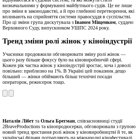
визначальними у формуванні майбутнього судів. Це не лише
про зміни в законодавстві, а й про глибинні перетворення, які
впливають на сприйняття системи правосуддя в суспільстві.
Про ці зміни група дискутувала з
Іваном Міщенком
, суддею
Верховного Суду, випускником УШПС 2024 року.
Тренд зміни ролі жінок у кіноіндустрії
Учасники продовжили обговорювати зміну ролі жінок —
цього разу більше фокусу було на кіновиробничій сфері.
Кожен рік частка жінок у кіноіндустрії зростає, хоча і доволі
повільно: приблизно на 1%. В Україні цей показник дещо
більший — жінки обіймають більш технічні посади
операторок, режисерок тощо.
Наталія Лібет
та
Ольга Брегман
, співзасновниці студії
2BraveProductions та кінопродюсерки, обговорювали з групою
новий тренд зростання ролі жінок у кіновиробництві й те, як
українські фільми потрапляють на міжнародні кінофестивалі.