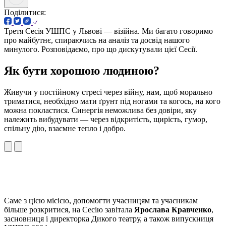
Поділитися:
Третя Сесія УШПС у Львові — візійна. Ми багато говоримо
про майбутнє, спираючись на аналіз та досвід нашого
минулого. Розповідаємо, про що дискутували цієї Сесії.
Як бути хорошою людиною?
Живучи у постійному стресі через війну, нам, щоб морально
триматися, необхідно мати ґрунт під ногами та когось, на кого
можна покластися. Синергія неможлива без довіри, яку
належить вибудувати — через відкритість, щирість, гумор,
спільну дію, взаємне тепло і добро.
Саме з цією місією, допомогти учасницям та учасникам
більше розкритися, на Сесію завітала
Ярослава Кравченко
,
засновниця і директорка Дикого театру, а також випускниця