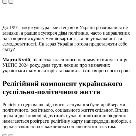
До 1991 року культура і мистецтво в Україні розвивалися не
завдяки, а радше всупереч діям політиків, часто направлених
на створення культу меншовартості, та не унікальності та
самодостатності. Як зараз Україна готова представляти себе
світу?
Марта Кузій
, піаністка класичного напряму та випускниця
УШПС 2024 року, дала групі лекцію про визначних
українських композиторів та оживила їхні твори своєю грою.
Релігійний компонент українського
суспільно-політичного життя
Релігія та церква ще від свого заснування були драйверами
політичного, освітнього, соціального життя спільнот. Вплив
церкви досі доволі відчутний: сучасні політики періодично
намагаються розіграти релігійну карту напередодні виборів, а
церква залишається важливим соціальним інститутом.