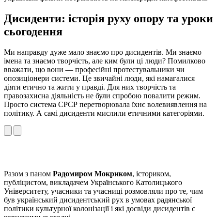
Дисиденти: історія руху опору та уроки
сьогодення
Ми направду дуже мало знаємо про дисидентів. Ми знаємо
імена та знаємо творчість, але ким були ці люди? Помилково
вважати, що вони — професійні протестувальники чи
опозиціонери системи. Це звичайні люди, які намагалися
діяти етично та жити у правді. Для них творчість та
правозахисна діяльність не були спробою повалити режим.
Просто система СРСР перетворювала їхнє волевиявлення на
політику. А самі дисиденти мислили етичними категоріями.
Разом з паном
Радомиром Мокриком
, істориком,
публіцистом, викладачем Українського Католицького
Університету, учасники та учасниці розмовляли про те, чим
був український дисидентський рух в умовах радянської
політики культурної колонізації і які досвіди дисидентів є