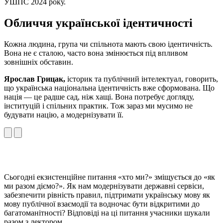
УШПС 2024 року.
Обличчя української ідентичності
Кожна людина, група чи спільнота мають свою ідентичність.
Вона не є сталою, часто вона змінюється під впливом
зовнішніх обставин.
Ярослав Грицак,
історик та публічний інтелектуал, говорить,
що українська національна ідентичність вже сформована. Що
нація — це радше сад, ніж хащі. Вона потребує догляду,
інституцій і спільних практик. Тож зараз ми мусимо не
будувати націю, а модернізувати її.
Сьогодні екзистенційне питання «хто ми?» зміщується до «як
ми разом діємо?». Як нам модернізувати державні сервіси,
забезпечити рівність правил, підтримати українську мову як
мову публічної взаємодії та водночас бути відкритими до
багатоманітності? Відповіді на ці питання учасники шукали
разом з лектором.