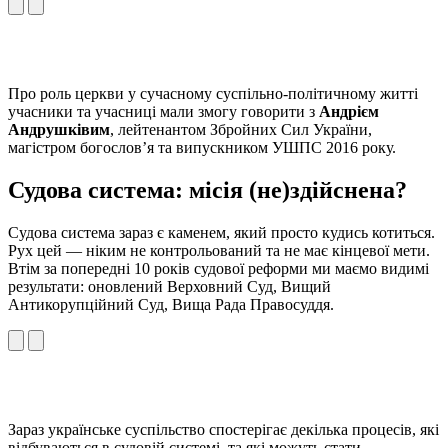
Про роль церкви у сучасному суспільно-політичному житті
учасники та учасниці мали змогу говорити з
Андрієм
Андрушківим
, лейтенантом Збройних Сил України,
магістром богословʼя та випускником УШПС 2016 року.
Судова система: місія (не)здійснена?
Судова система зараз є каменем, який просто кудись котиться.
Рух цей — ніким не контрольований та не має кінцевої мети.
Втім за попередні 10 років судової реформи ми маємо видимі
результати: оновлений Верховний Суд, Вищий
Антикорупційний Суд, Вища Рада Правосуддя.
Зараз українське суспільство спостерігає декілька процесів, які
відбуваються в судовій системі, та які можуть стати