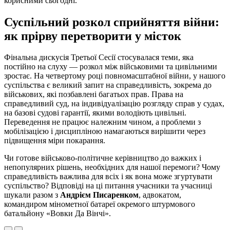
корисними сьогодні.
Суспільний розкол сприйняття війни:
як прірву перетворити у місток
Фінальна дискусія Третьої Сесії стосувалася теми, яка
постійно на слуху — розкол між військовими та цивільними
зростає. На четвертому році повномасштабної війни, у нашого
суспільства є великий запит на справедливість, зокрема до
військових, які позбавлені багатьох прав. Права на
справедливий суд, на індивідуалізацію розгляду справ у судах,
на базові судові гарантії, якими володіють цивільні.
Переведення не працює належним чином, а проблеми з
мобілізацією і дисципліною намагаються вирішити через
підвищення міри покарання.
Чи готове військово-політичне керівництво до важких і
непопулярних рішень, необхідних для нашої перемоги? Чому
справедливість важлива для всіх і як вона може згуртувати
суспільство? Відповіді на ці питання учасники та учасниці
шукали разом з
Андрієм Писаренком
, адвокатом,
командиром мінометної батареї окремого штурмового
батальйону «Вовки Да Вінчі».