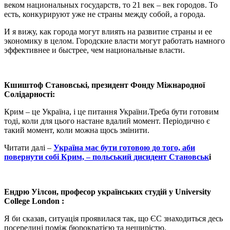
веком национальных государств, то 21 век – век городов. То
есть, конкурируют уже не страны между собой, а города.
И я вижу, как города могут влиять на развитие страны и ее
экономику в целом. Городские власти могут работать намного
эффективнее и быстрее, чем национальные власти.
Кшиштоф Становські, президент Фонду Міжнародної
Солідарності:
Крим – це Україна, і це питання України.Треба бути готовим
тоді, коли для цього настане вдалий момент. Періодично є
такий момент, коли можна щось змінити.
Читати далі –
Україна має бути готовою до того, аби
повернути собі Крим, – польський дисидент Становськ
і
Ендрю Уілсон, професор українських студій у University
College London :
Я би сказав, ситуація проявилася так, що ЄС знаходиться десь
посередині поміж бюрократією та нещирістю.