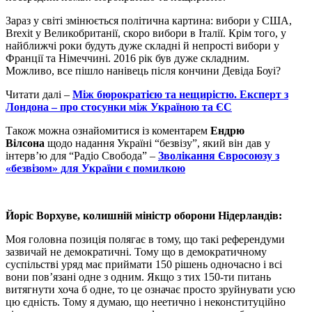
Зараз у світі змінюється політична картина: вибори у США,
Brexit у Великобританії, скоро вибори в Італії. Крім того, у
найближчі роки будуть дуже складні й непрості вибори у
Франції та Німеччині. 2016 рік був дуже складним.
Можливо, все пішло нанівець після кончини Девіда Боуі?
Читати далі –
Між бюрократією та нещирістю. Експерт з
Лондона – про стосунки між Україною та ЄС
Також можна ознайомитися із коментарем
Ендрю
Вілсона
щодо надання Україні “безвізу”, який він дав у
інтерв’ю для “Радіо Свобода” –
Зволікання Євросоюзу з
«безвізом» для України є помилкою
Йоріс Ворхуве, колишній міністр оборони Нідерландів:
Моя головна позиція полягає в тому, що такі референдуми
зазвичай не демократичні. Тому що в демократичному
суспільстві уряд має приймати 150 рішень одночасно і всі
вони пов’язані одне з одним. Якщо з тих 150-ти питань
витягнути хоча б одне, то це означає просто зруйнувати усю
цю єдність. Тому я думаю, що неетично і неконституційно