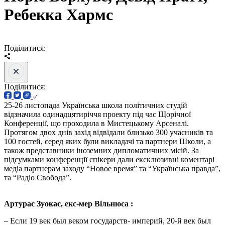
Ребекка Хармс
Поділитися:
Поділитися:
25-26 листопада Українська школа політичних студій
відзначила одинадцятиріччя проекту під час Щорічної
Конференції, що проходила в Мистецькому Арсеналі.
Протягом двох днів захід відвідали близько 300 учасників та
100 гостей, серед яких були викладачі та партнери Школи, а
також представники іноземних дипломатичних місій. За
підсумками конференції спікери дали ексклюзивні коментарі
медіа партнерам заходу “Новое время” та “Українська правда”,
та “Радіо Свобода”.
Артурас Зуокас,
екс-мер Вільнюса :
– Если 19 век был веком государств- империй, 20-й век был