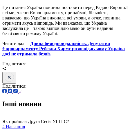
Це питання Україна повинна поставити перед Радою Європи.І
всі ми, члени Європарламенту, принаймні, більшість,
вважаємо, що Україна виконала всі умови, а отже, повинна
отримати якусь відповідь. Ми вважаємо, що Україна
заслужила це – такою відповіддю мало би бути надання
безвізового режиму Україні.
Читати далі –
Дивна безвідповідальність. Депутатка
Європарламенту Ребекка Хармс розповідає, чому Україна
досі не отримала безвіз.
Поділитися:
Поділитися:
Інші новини
Як пройшла Друга Сесія УШПС?
# Навчання