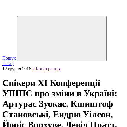
Пошук
Назад
12 грудня 2016
# Конференція
Спікери XI Конференції
УШПС про зміни в Україні:
Артурас Зуокас, Кшиштоф
Становські, Ендрю Уілсон,
Йоріс Ворхуве, Девід Пратт,