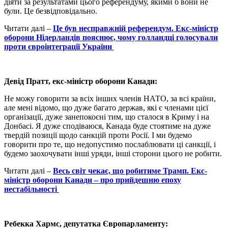
діяти за результатами цього референдуму, якими б вони не
були. Це безвідповідально.
Читати далі –
Це був несправжній референдум. Екс-міністр
оборони Нідерландів пояснює, чому голландці голосували
проти євроінтеграції України
Девід Пратт, екс-міністр оборони Канади:
Не можу говорити за всіх інших членів НАТО, за всі країни,
але мені відомо, що дуже багато держав, які є членами цієї
організації, дуже занепокоєні тим, що сталося в Криму і на
Донбасі. Я дуже сподіваюся, Канада буде стоятиме на дуже
твердій позиції щодо санкцій проти Росії. І ми будемо
говорити про те, що недопустимо послаблювати ці санкції, і
будемо заохочувати інші уряди, інші сторони цього не робити.
Читати далі –
Весь світ чекає, що робитиме Трамп. Екс-
міністр оборони Канади – про прийдешню епоху
нестабільності
Ребекка Хармс, депутатка Європарламенту: