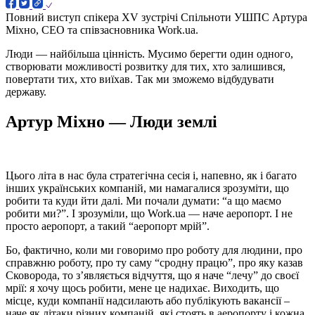
Повний виступ спікера XV зустрічі Спільноти УШПС Артура
Міхно, CEO та співзасновника Work.ua.
Люди — найбільша цінність. Мусимо берегти один одного,
створювати можливості розвитку для тих, хто залишився,
повертати тих, хто виїхав. Так ми зможемо відбудувати
державу.
Артур Міхно — Люди землі
Цього літа в нас була стратегічна сесія і, напевно, як і багато
інших українських компаній, ми намагалися зрозуміти, що
робити та куди йти далі. Ми почали думати: “а що маємо
робити ми?”. І зрозуміли, що Work.ua — наче аеропорт. І не
просто аеропорт, а такий “аеропорт мрій”.
Бо, фактично, коли ми говоримо про роботу для людини, про
справжню роботу, про ту саму “сродну працю”, про яку казав
Сковорода, то з’являється відчуття, що я наче “лечу” до своєї
мрії: я хочу щось робити, мене це надихає. Виходить, що
місце, куди компанії надсилають або публікують вакансії –
наче як літаки різних компаній, які стоять в аеропорту і кожна