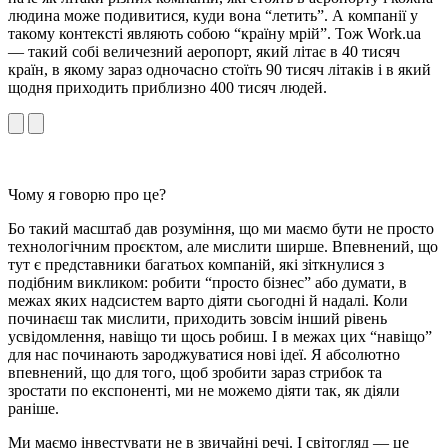
людина може подивитися, куди вона “летить”. А компанії у
такому контексті являють собою “країну мрій”. Тож Work.ua
— такий собі величезний аеропорт, який літає в 40 тисяч
країн, в якому зараз одночасно стоїть 90 тисяч літаків і в який
щодня приходить приблизно 400 тисяч людей.
Чому я говорю про це?
Бо такий масштаб дав розуміння, що ми маємо бути не просто
технологічним проєктом, але мислити ширше. Впевнений, що
тут є представники багатьох компаній, які зіткнулися з
подібним викликом: робити “просто бізнес” або думати, в
межах яких надсистем варто діяти сьогодні й надалі. Коли
починаєш так мислити, приходить зовсім інший рівень
усвідомлення, навіщо ти щось робиш. І в межах цих “навіщо”
для нас починають зароджуватися нові ідеї. Я абсолютно
впевнений, що для того, щоб зробити зараз стрибок та
зростати по експоненті, ми не можемо діяти так, як діяли
раніше.
Ми маємо інвестувати не в звичайні речі. І світогляд — це