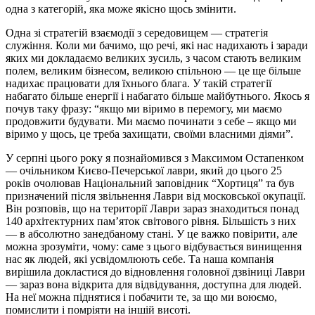
одна з категорій, яка може якісно щось змінити.
Одна зі стратегій взаємодії з середовищем — стратегія
служіння. Коли ми бачимо, що речі, які нас надихають і заради
яких ми докладаємо великих зусиль, з часом стають великим
полем, великим бізнесом, великою спільною — це ще більше
надихає працювати для їхнього блага. У такій стратегії
набагато більше енергії і набагато більше майбутнього. Якось я
почув таку фразу: “якщо ми віримо в перемогу, ми маємо
продовжити будувати. Ми маємо починати з себе – якщо ми
віримо у щось, це треба захищати, своїми власними діями”.
У серпні цього року я познайомився з Максимом Остапенком
— очільником Києво-Печерської лаври, який до цього 25
років очолював Національний заповідник “Хортиця” та був
призначений після звільнення Лаври від московської окупації.
Він розповів, що на території Лаври зараз знаходиться понад
140 архітектурних пам’яток світового рівня. Більшість з них
— в абсолютно занедбаному стані. У це важко повірити, але
можна зрозуміти, чому: саме з цього відбувається винищення
нас як людей, які усвідомлюють себе. Та наша компанія
вирішила докластися до відновлення головної дзвіниці Лаври
— зараз вона відкрита для відвідування, доступна для людей.
На неї можна піднятися і побачити те, за що ми воюємо,
помислити і помріяти на іншій висоті.