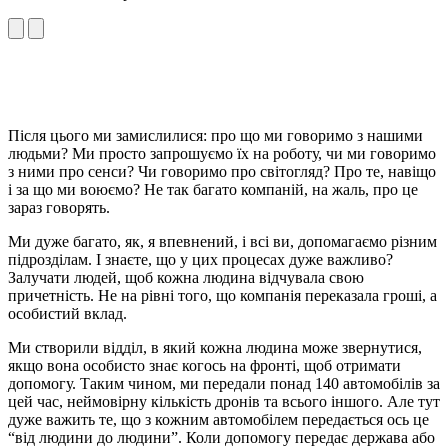
Після цього ми замислилися: про що ми говоримо з нашими
людьми? Ми просто запрошуємо їх на роботу, чи ми говоримо
з ними про сенси? Чи говоримо про світогляд? Про те, навіщо
і за що ми воюємо? Не так багато компаній, на жаль, про це
зараз говорять.
Ми дуже багато, як, я впевнений, і всі ви, допомагаємо різним
підрозділам. І знаєте, що у цих процесах дуже важливо?
Залучати людей, щоб кожна людина відчувала свою
причетність. Не на рівні того, що компанія переказала гроші, а
особистий вклад.
Ми створили відділ, в який кожна людина може звернутися,
якщо вона особисто знає когось на фронті, щоб отримати
допомогу. Таким чином, ми передали понад 140 автомобілів за
цей час, неймовірну кількість дронів та всього іншого. Але тут
дуже важить те, що з кожним автомобілем передається ось це
“від людини до людини”. Коли допомогу передає держава або