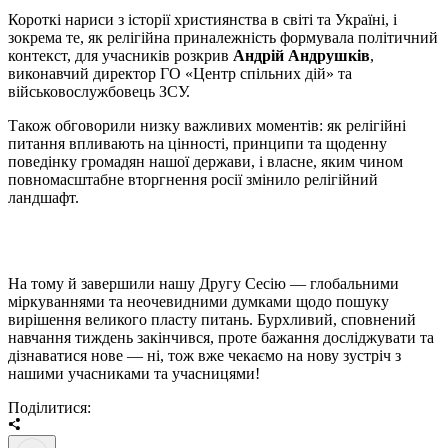
Короткі нариси з історії християнства в світі та Україні, і
зокрема те, як релігійна приналежність формувала політичний
контекст, для учасників розкрив
Андрій Андрушків
,
виконавчий директор ГО «Центр спільних дій» та
військовослужбовець ЗСУ.
Також обговорили низку важливих моментів: як релігійні
питання впливають на цінності, принципи та щоденну
поведінку громадян нашої держави, і власне, яким чином
повномасштабне вторгнення росії змінило релігійний
ландшафт.
На тому й завершили нашу Другу Сесію — глобальними
міркуваннями та неочевидними думками щодо пошуку
вирішення великого пласту питань. Бурхливий, сповнений
навчання тиждень закінчився, проте бажання досліджувати та
дізнаватися нове — ні, тож вже чекаємо на нову зустріч з
нашими учасниками та учасницями!
Поділитися: