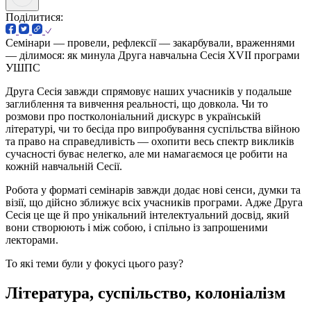
Поділитися:
Семінари — провели, рефлексії — закарбували, враженнями
— ділимося: як минула Друга навчальна Сесія XVII програми
УШПС
Друга Сесія завжди спрямовує наших учасників у подальше
заглиблення та вивчення реальності, що довкола. Чи то
розмови про постколоніальний дискурс в українській
літературі, чи то бесіда про випробування суспільства війною
та право на справедливість — охопити весь спектр викликів
сучасності буває нелегко, але ми намагаємося це робити на
кожній навчальній Сесії.
Робота у форматі семінарів завжди додає нові сенси, думки та
візії, що дійсно зближує всіх учасників програми. Адже Друга
Сесія це ще й про унікальний інтелектуальний досвід, який
вони створюють і між собою, і спільно із запрошеними
лекторами.
То які теми були у фокусі цього разу?
Література, суспільство, колоніалізм