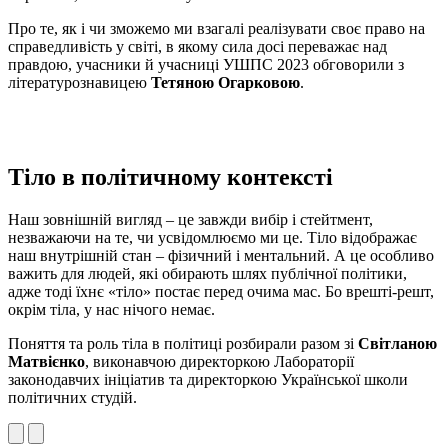
Про те, як і чи зможемо ми взагалі реалізувати своє право на
справедливість у світі, в якому сила досі переважає над
правдою, учасники й учасниці УШПС 2023 обговорили з
літературознавицею
Тетяною Огарковою
.
Тіло в політичному контексті
Наш зовнішній вигляд – це завжди вибір і стейтмент,
незважаючи на те, чи усвідомлюємо ми це. Тіло відображає
наш внутрішній стан – фізичний і ментальний. А це особливо
важить для людей, які обирають шлях публічної політики,
адже тоді їхнє «тіло» постає перед очима мас. Бо врешті-решт,
окрім тіла, у нас нічого немає.
Поняття та роль тіла в політиці розбирали разом зі
Світланою
Матвієнко
, виконавчою директоркою Лабораторії
законодавчих ініціатив та директоркою Української школи
політичних студій.