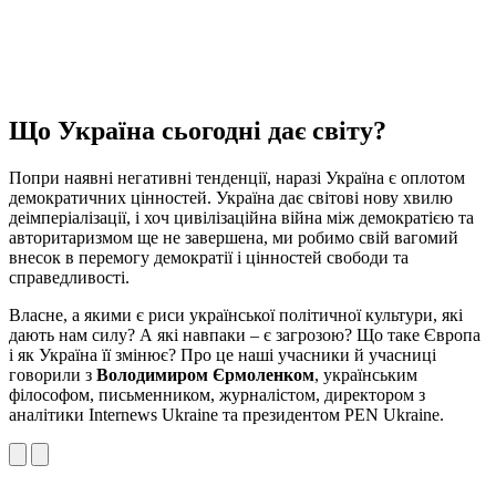
Що Україна сьогодні дає світу?
Попри наявні негативні тенденції, наразі Україна є оплотом
демократичних цінностей. Україна дає світові нову хвилю
деімперіалізації, і хоч цивілізаційна війна між демократією та
авторитаризмом ще не завершена, ми робимо свій вагомий
внесок в перемогу демократії і цінностей свободи та
справедливості.
Власне, а якими є риси української політичної культури, які
дають нам силу? А які навпаки – є загрозою? Що таке Європа
і як Україна її змінює? Про це наші учасники й учасниці
говорили з
Володимиром Єрмоленком
, українським
філософом, письменником, журналістом, директором з
аналітики Internews Ukraine та президентом PEN Ukraine.