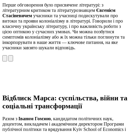
Перше обговорення було присвячене літературі: з
літературним критиком та літературознавцем
Євгенієм
Стасіневичем
учасники та учасниці подискутували про
витоки та прояви колоніалізму в літературі. Говорили і про
класичну українську літературу, і про важливість роботи з
цією оптикою у сучасних умовах. Чи можна позбутися
симптомів колоніалізму або ж їх можна тільки поглинути та
інкорпорувати в наше життя — ключове питання, на яке
учасники завзято шукали відповідь.
Відблиск Марса: суспільства, війни та
соціальні трансформації
Разом з
Іваном Гомзою
, кандидатом політичних наук,
доцентом, викладачем і академічним директором Програми
публічної політики та врядування Kyiv School of Economics і