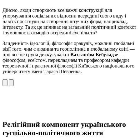
Дійсно, люди створюють все важчі конструкції для
унормування соціальних відносин всередині свого виду і
навіть посягнули на створення штучних форм, наприклад,
інтелекту. Та як це впливає на загальний політичний контекст
і зумовлює взаємодію всередині суспільств?
Злиденність ідеологій, філософія оракулів, можливі глобальні
візії того, чим є людина та геополітика в глобальному світі —
про все це група дискутувала з
Вахтанґом Кебуладзе
—
філософом, есеїстом, перекладачем та професором кафедри
теоретичної і практичної філософії Київського національного
університету імені Тараса Шевченка.
Релігійний компонент українського
суспільно-політичного життя