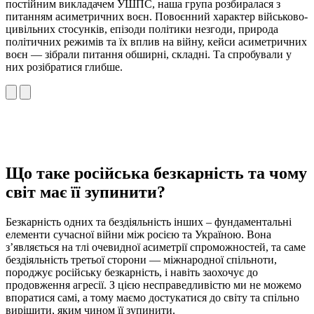
постійним викладачем УШПС, наша група розбиралася з
питанням асиметричних воєн. Повоєнний характер військово-
цивільних стосунків, епізоди політики незгоди, природа
політичних режимів та їх вплив на війну, кейси асиметричних
воєн — зібрали питання обширні, складні. Та спробували у
них розібратися глибше.
Що таке російська безкарність та чому
світ має її зупинити?
Безкарність одних та бездіяльність інших – фундаментальні
елементи сучасної війни між росією та Україною. Вона
зʼявляється на тлі очевидної асиметрії спроможностей, та саме
бездіяльність третьої сторони — міжнародної спільноти,
породжує російську безкарність, і навіть заохочує до
продовження агресії. З цією несправедливістю ми не можемо
впоратися самі, а тому маємо достукатися до світу та спільно
вирішити, яким чином її зупинити.