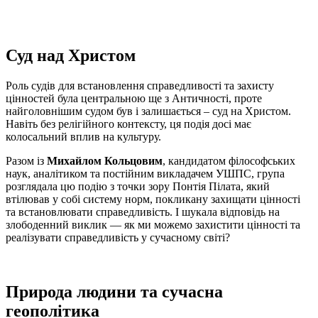
Суд над Христом
Роль судів для встановлення справедливості та захисту
цінностей була центральною ще з Античності, проте
найголовнішим судом був і залишається – суд на Христом.
Навіть без релігійного контексту, ця подія досі має
колосальний вплив на культуру.
Разом із
Михайлом Кольцовим
, кандидатом філософських
наук, аналітиком та постійним викладачем УШПС, група
розглядала цю подію з точки зору Понтія Пілата, який
втілював у собі систему норм, покликану захищати цінності
та встановлювати справедливість. І шукала відповідь на
злободенний виклик — як ми можемо захистити цінності та
реалізувати справедливість у сучасному світі?
Природа людини та сучасна
геополітика