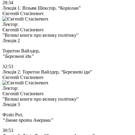
28:34
Лекція 1. Вільям Шекспір, “Коріолан”
Євгеній Стасіневич
Лектор:
Євгеній Стасіневич
"Великі книги про велику політику"
Лекція 2
Торнтон Вайлдер,
“Березневі іди”
32:53
Лекція 2. Торнтон Вайлдер, “Березневі іди”
Євгеній Стасіневич
Лектор:
Євгеній Стасіневич
"Великі книги про велику політику"
Лекція 3
Філіп Рот,
“Змова проти Америки”
30:53