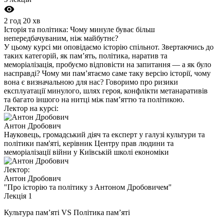
2 год 20 хв
Історія та політика: Чому минуле буває більш
непередбачуваним, ніж майбутнє?
У цьому курсі ми оповідаємо історію спільнот. Звертаючись до
таких категорій, як памʼять, політика, наратив та
меморіалізація, пробуємо відповісти на запитання — а як було
насправді? Чому ми памʼятаємо саме таку версію історії, чому
вона є визначальною для нас? Говоримо про ризики
експлуатації минулого, шлях героя, конфлікти метанаративів
та багато іншого на нитці між памʼяттю та політикою.
Лектор на курсі:
Антон Дробович
Науковець, громадський діяч та експерт у галузі культури та
політики пам'яті, керівник Центру прав людини та
меморіалізації війни у ​​Київській школі економіки
Лектор:
Антон Дробович
"Про історію та політику з Антоном Дробовичем"
Лекція 1
Культура пам’яті VS Політика памʼяті