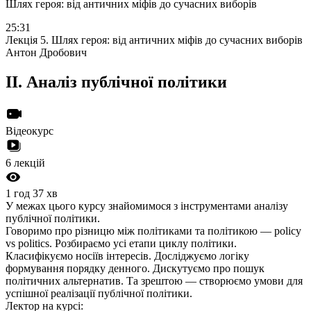
Шлях героя: від античних міфів до сучасних виборів
25:31
Лекція 5. Шлях героя: від античних міфів до сучасних виборів
Антон Дробович
II.
Аналіз публічної політики
Відеокурс
6 лекцій
1 год 37 хв
У межах цього курсу знайомимося з інструментами аналізу
публічної політики.
Говоримо про різницю між політиками та політикою — policy
vs politics. Розбираємо усі етапи циклу політики.
Класифікуємо носіїв інтересів. Досліджуємо логіку
формування порядку денного. Дискутуємо про пошук
політичних альтернатив. Та зрештою — створюємо умови для
успішної реалізації публічної політики.
Лектор на курсі: