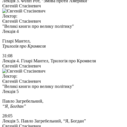
Лекція 3. Філіп Рот, “Змова проти Америки”
Євгеній Стасіневич
Лектор:
Євгеній Стасіневич
"Великі книги про велику політику"
Лекція 4
Гіларі Мантел,
Трилогія про Кромвеля
31:08
Лекція 4. Гіларі Мантел, Трилогія про Кромвеля
Євгеній Стасіневич
Лектор:
Євгеній Стасіневич
"Великі книги про велику політику"
Лекція 5
Павло Загребельний,
“Я, Богдан”
28:05
Лекція 5. Павло Загребельний, “Я, Богдан”
Євгеній Стасіневич