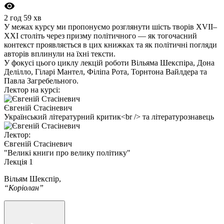
2 год 59 хв
У межах курсу ми пропонуємо розглянути шість творів XVII–
XXI століть через призму політичного — як тогочасний
контекст проявляється в цих книжках та як політичні погляди
авторів вплинули на їхні тексти.
У фокусі цього циклу лекцій роботи Вільяма Шекспіра, Дона
Делілло, Гіларі Мантел, Філіпа Рота, Торнтона Вайлдера та
Павла Загребельного.
Лектор на курсі:
Євгеній Стасіневич
Український літературний критик<br /> та літературознавець
Лектор:
Євгеній Стасіневич
"Великі книги про велику політику"
Лекція 1
Вільям Шекспір,
“Коріолан”