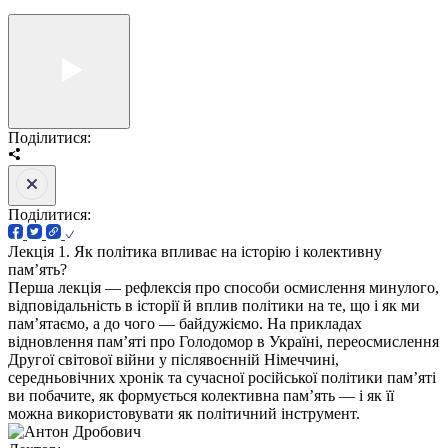
Поділитися:
Поділитися:
Лекція 1. Як політика впливає на історію і колективну
памʼять?
Перша лекція — рефлексія про способи осмислення минулого,
відповідальність в історії й вплив політики на те, що і як ми
памʼятаємо, а до чого — байдужіємо. На прикладах
відновлення памʼяті про Голодомор в Україні, переосмислення
Другої світової війни у післявоєнній Німеччині,
середньовічних хронік та сучасної російської політики памʼяті
ви побачите, як формується колективна памʼять — і як її
можна використовувати як політичний інструмент.