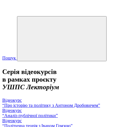
Пошук
Серія відеокурсів
в рамках проєкту
УШПС Лекторіум
Відеокурс
“Про історію та політику з Антоном Дробовичем”
Відеокурс
“Аналіз публічної політики”
Відеокурс
“Політична теорія з Іваном Гомзою”