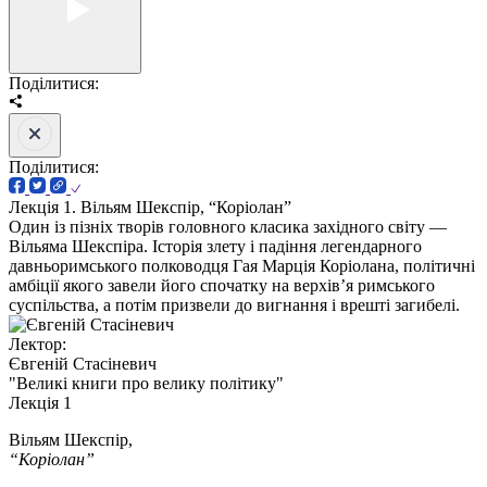
Поділитися:
Поділитися:
Лекція 1. Вільям Шекспір, “Коріолан”
Один із пізніх творів головного класика західного світу —
Вільяма Шекспіра. Історія злету і падіння легендарного
давньоримського полководця Гая Марція Коріолана, політичні
амбіції якого завели його спочатку на верхів’я римського
суспільства, а потім призвели до вигнання і врешті загибелі.
Лектор:
Євгеній Стасіневич
"Великі книги про велику політику"
Лекція 1
Вільям Шекспір,
“Коріолан”