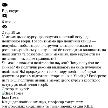
Відеокурс
6 лекцій
2 год 29 хв
У межах цього курсу пропонуємо короткий вступ до
політичної теорії. Говоритимемо про політичні явища —
популізм, глобалізацію, інструменталізацію насилля та
російсько-українську війну — які безпосередньо впливають на
наше життя та розберемо їхній механізм, щоб відповісти на
питання — як з цим працювати?
Чи можна вважати політологію наукою? Чому популізм не
зникає? Як політичні режими впливають на якісь публічної
політики? Які прорахунки з точки зору політичної науки
допустила росія у підготовці вторгнення в Україну? Розберемо
ці та інші політичні явища в межах цього курсу з короткого
вступу до політичної теорії.
Лектор на курсі:
Іван Гомза
Кандидат політичних наук, професор факультету
магістерських соціальних та гуманітарних студій КШЕ