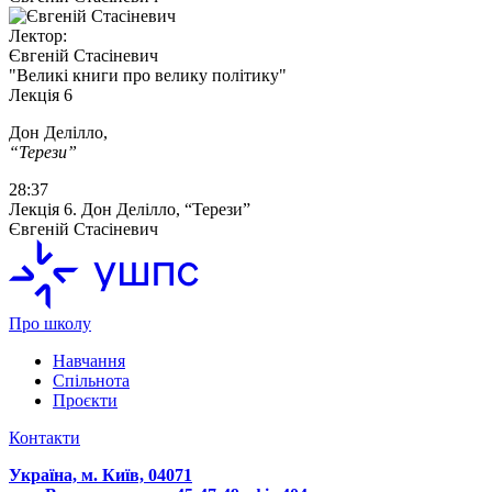
Лектор:
Євгеній Стасіневич
"Великі книги про велику політику"
Лекція 6
Дон Делілло,
“Терези”
28:37
Лекція 6. Дон Делілло, “Терези”
Євгеній Стасіневич
Про школу
Навчання
Спільнота
Проєкти
Контакти
Україна, м. Київ, 04071